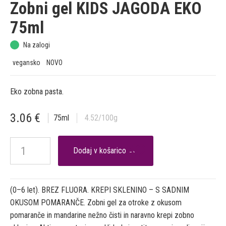
Zobni gel KIDS JAGODA EKO
75ml
Na zalogi
vegansko
NOVO
Eko zobna pasta.
3.06
€
75
ml
4.52
/100g

(0–6 let). BREZ FLUORA. KREPI SKLENINO – S SADNIM
OKUSOM POMARANČE. Zobni gel za otroke z okusom
pomaranče in mandarine nežno čisti in naravno krepi zobno