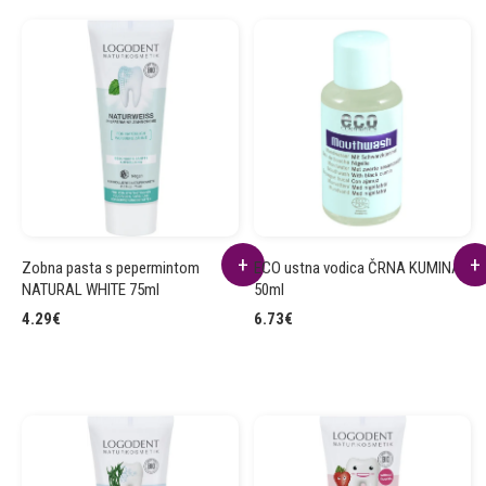
Zobna pasta s pepermintom
ECO ustna vodica ČRNA KUMINA
NATURAL WHITE 75ml
50ml
4.29
€
6.73
€