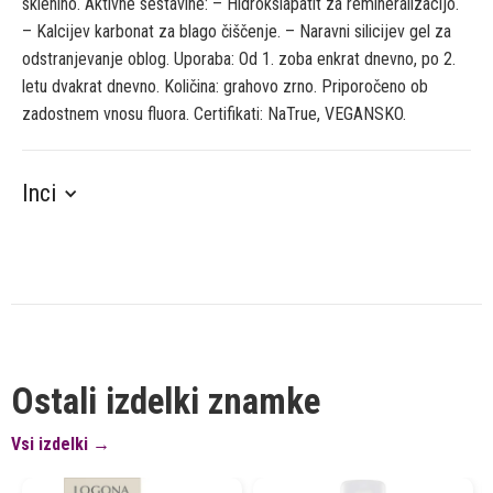
sklenino. Aktivne sestavine: – Hidroksiapatit za remineralizacijo.
– Kalcijev karbonat za blago čiščenje. – Naravni silicijev gel za
odstranjevanje oblog. Uporaba: Od 1. zoba enkrat dnevno, po 2.
letu dvakrat dnevno. Količina: grahovo zrno. Priporočeno ob
zadostnem vnosu fluora. Certifikati: NaTrue, VEGANSKO.
Inci
Ostali izdelki znamke
Vsi izdelki →