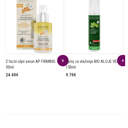
2 fazni oljni serun AP FIRMING
Sprej za vlaženje BIO ALOJE VERA
Š
30ml
150ml
V
24.40
€
9.70
€
9