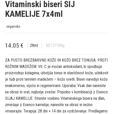
Vitaminski biseri SIJ
KAMELIJE 7x4ml
vegansko
14.05
€
28
ml
50.17
/100g
ZA PUSTO BREZBARVNO KOŽO IN KOŽO BREZ TONUSA. PROTI
KOŽNIM MADEŽEM. Vit. C je močan antioksidant, ki spodbuja
proizvodnjo kolagena, izboljša tonus in elastičnost kože; učinkovit
je tudi proti temnim madežem – kožo svetli. Biseri naredijo kožo
enakomerno, sijočo in regenerirano. Uporaba: Vsak dan nanesite
na obraz in vrat, najbolje zvečer. Popolno v kombinaciji z Esenco
SIJAJ KAMELIJE. Stisnite vsebino Vitaminskega bisera na dlan,
zmešaje z Esenco kamelije, nanesite na obraz in nežno
vmasirajte. Terapija: 28 dni + 14 dni za vzdrževanje. Predlagamo