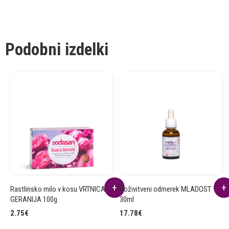
Podobni izdelki
Rastlinsko milo v kosu VRTNICA
Poživitveni odmerek MLADOST
GERANIJA 100g
30ml
2.75
€
17.78
€