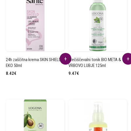
24h zaščitna krema SKIN SHIELD
Prečiščevalni tonik BIO META &
EKO 50ml
VRBOVO LUBJE 125ml
8.42
€
9.47
€