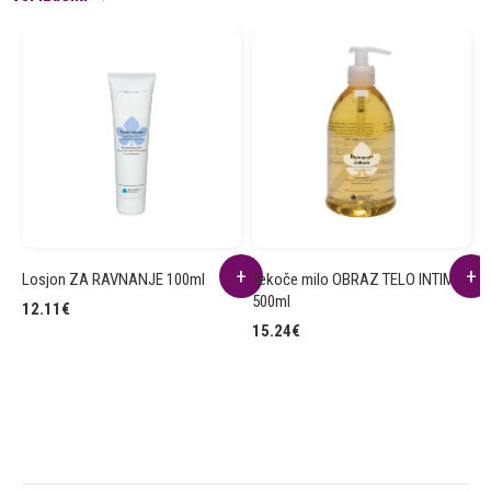
Losjon ZA RAVNANJE 100ml
Tekoče milo OBRAZ TELO INTIMA
K
500ml
1
12.11
€
15.24
€
2