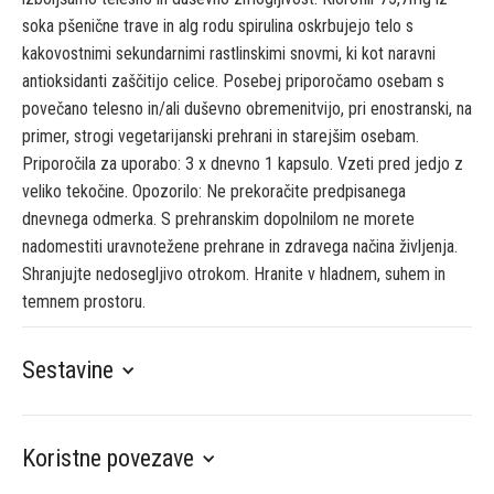
soka pšenične trave in alg rodu spirulina oskrbujejo telo s
kakovostnimi sekundarnimi rastlinskimi snovmi, ki kot naravni
antioksidanti zaščitijo celice. Posebej priporočamo osebam s
povečano telesno in/ali duševno obremenitvijo, pri enostranski, na
primer, strogi vegetarijanski prehrani in starejšim osebam.
Priporočila za uporabo: 3 x dnevno 1 kapsulo. Vzeti pred jedjo z
veliko tekočine. Opozorilo: Ne prekoračite predpisanega
dnevnega odmerka. S prehranskim dopolnilom ne morete
nadomestiti uravnotežene prehrane in zdravega načina življenja.
Shranjujte nedosegljivo otrokom. Hranite v hladnem, suhem in
temnem prostoru.
Sestavine
Koristne povezave