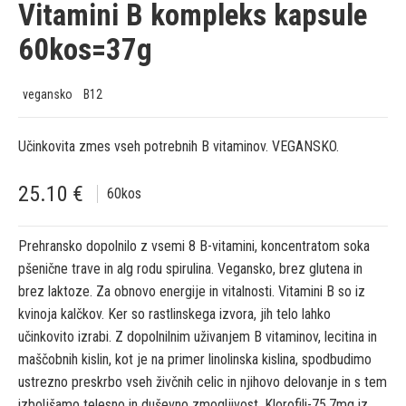
Vitamini B kompleks kapsule
60kos=37g
vegansko
B12
Učinkovita zmes vseh potrebnih B vitaminov. VEGANSKO.
25.10
€
60
kos
Prehransko dopolnilo z vsemi 8 B-vitamini, koncentratom soka
pšenične trave in alg rodu spirulina. Vegansko, brez glutena in
brez laktoze. Za obnovo energije in vitalnosti. Vitamini B so iz
kvinoja kalčkov. Ker so rastlinskega izvora, jih telo lahko
učinkovito izrabi. Z dopolnilnim uživanjem B vitaminov, lecitina in
maščobnih kislin, kot je na primer linolinska kislina, spodbudimo
ustrezno preskrbo vseh živčnih celic in njihovo delovanje in s tem
izboljšamo telesno in duševno zmogljivost. Klorofili-75,7mg iz