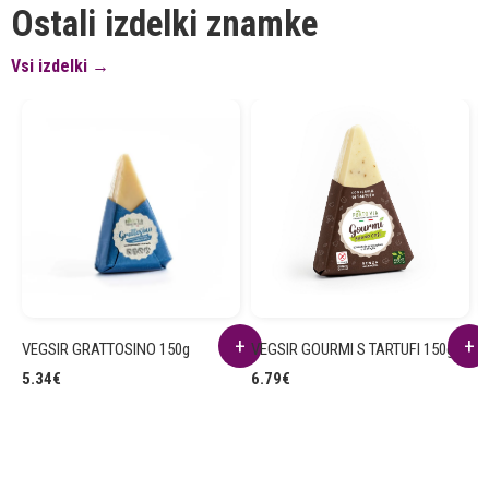
Ostali izdelki znamke
Vsi izdelki →
VEGSIR GRATTOSINO 150g
VEGSIR GOURMI S TARTUFI 150g
V
5.34
€
6.79
€
2