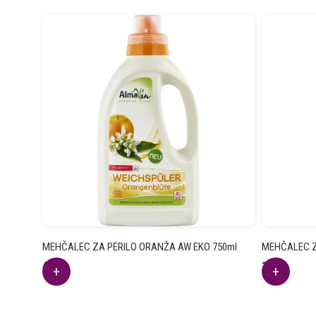
MEHČALEC ZA PERILO ORANŽA AW EKO 750ml
MEHČALEC Z
4.04
€
3.76
€