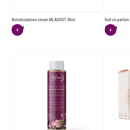
Antioksidativni serum MLADOST 30ml
Roll on parfu
14.89
€
14.37
€