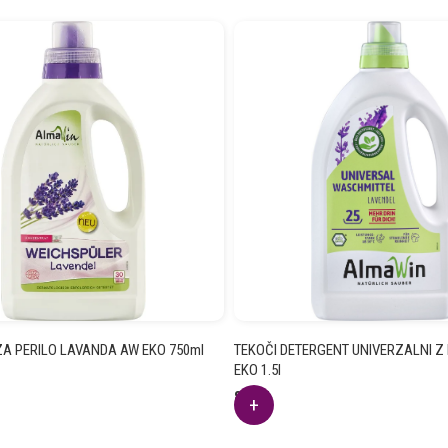
A PERILO LAVANDA AW EKO 750ml
TEKOČI DETERGENT UNIVERZALNI Z
EKO 1.5l
8.59
€