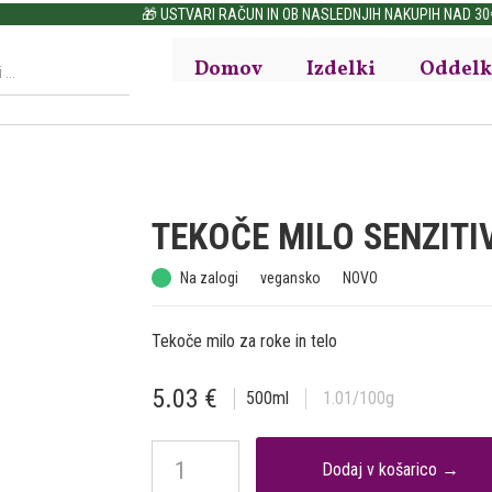
🎁 USTVARI RAČUN IN OB NASLEDNJIH NAKUPIH NAD 30€ PRIHRANI DO 15%
Domov
Izdelki
Oddelk
TEKOČE MILO SENZITI
Na zalogi
vegansko
NOVO
Tekoče milo za roke in telo
5.03
€
500
ml
1.01
/100g