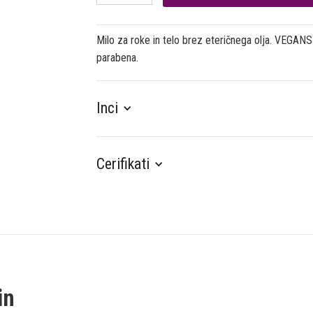
Milo za roke in telo brez eteričnega olja. VEGANSKO
parabena.
Inci
Cerifikati
in