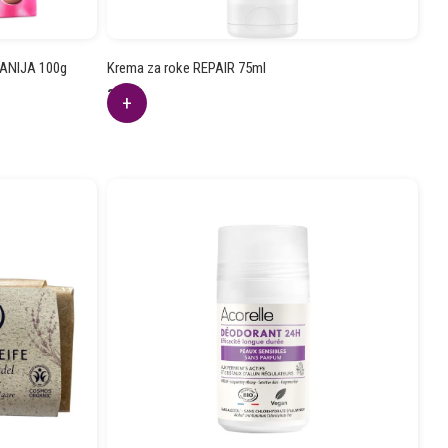
RANIJA 100g
Krema za roke REPAIR 75ml
3.14
€