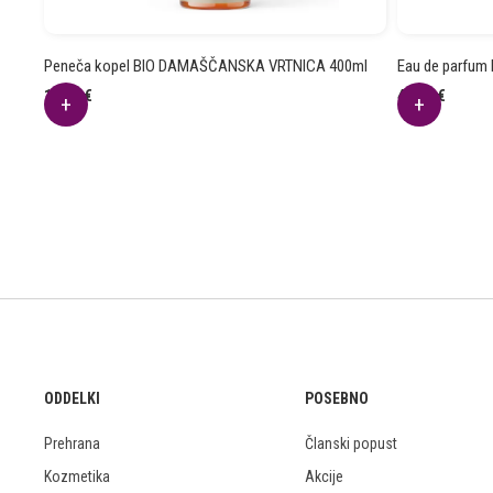
Peneča kopel BIO DAMAŠČANSKA VRTNICA 400ml
Eau de parfum
17.51
€
44.31
€
ODDELKI
POSEBNO
Prehrana
Članski popust
Kozmetika
Akcije