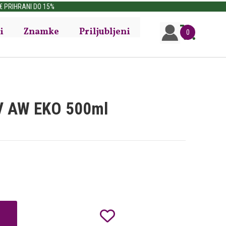
i
Znamke
Priljubljeni
0
V AW EKO 500ml
