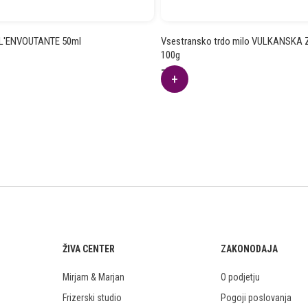
 L'ENVOUTANTE 50ml
Vsestransko trdo milo VULKANSKA
100g
7.28
€
ŽIVA CENTER
ZAKONODAJA
Mirjam & Marjan
O podjetju
Frizerski studio
Pogoji poslovanja