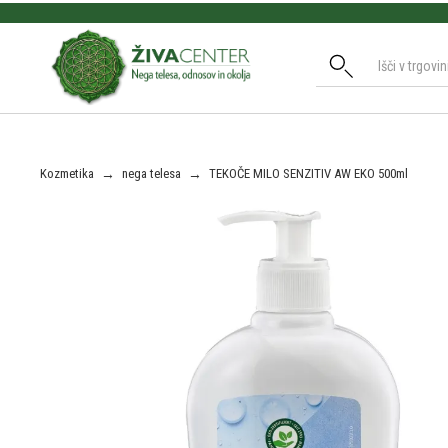
Slide 2 of 3.
Kozmetika
→
nega telesa
→
TEKOČE MILO SENZITIV AW EKO 500ml