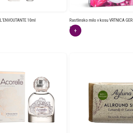
m L'ENVOUTANTE 10ml
Rastlinsko milo v kosu VRTNICA GE
2.75
€