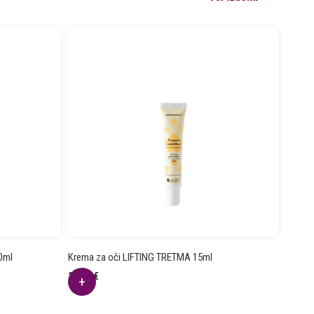
0ml
Krema za oči LIFTING TRETMA 15ml
21.82
€