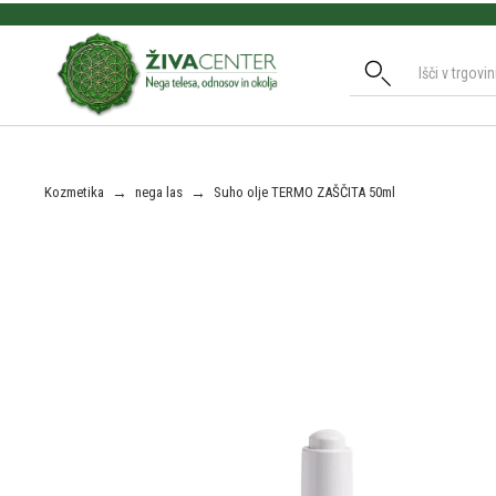
Slide 2 of 3.
Kozmetika
→
nega las
→
Suho olje TERMO ZAŠČITA 50ml