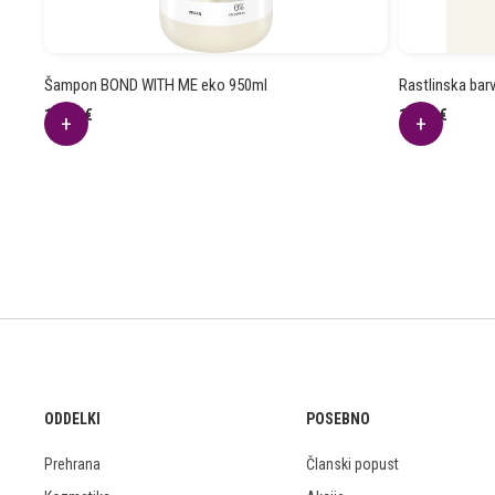
Šampon BOND WITH ME eko 950ml
Rastlinska ba
14.97
€
12.94
€
ODDELKI
POSEBNO
Prehrana
Članski popust