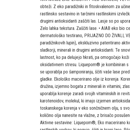
obteži. Z eko paradižniki in fitoskvalenom za u
rastlinsko sestavino in tarčnimi rastlinskimi izvleč
drugimi antioksidanti zaščiti las. Lasje so po upora
Zelo lahka tekstura. Zaščiti lase. • AIAB eko bio ce
dermatološko testirano, PRIJAZNO DO ŽIVALI, V
paradižnikovih lupin), ekskluzivno patentirano aktiv
sladkorji, minerali in drugimi antioksidanti. Te snov
lastnost, ko pa delujejo hkrati, pa omogočajo kož
oksidativnem stresu. Liquepom® je kombiniran s sp
se uporablja po šamponiranju, ščiti vaše lase pred 
gladke. Ekološko macerirano olje iz korenja. Kor
družina, izjemno bogata z minerali in vitamini, zla
uporablja korenje zaradi svojih vitaminskih in revit
karotenoidov, molekul, ki imajo izjemen antioksida
toskanskega korenja v eko sončničnem olju, s sv
količino olja nanesite na vlažne, z brisačo posušen
Aktivne sestavine: Liquepom®, Eko macerirano ko
rastlinskih voskov, ki neguje, ščiti in krepi lase. Pš