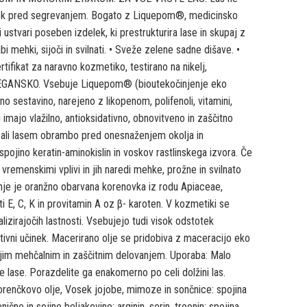
činek pred segrevanjem. Bogato z Liquepom®, medicinsko
ki ustvari poseben izdelek, ki prestrukturira lase in skupaj z
bi mehki, sijoči in svilnati. • Sveže zelene sadne dišave. •
rtifikat za naravno kozmetiko, testirano na nikelj,
EGANSKO. Vsebuje Liquepom® (bioutekočinjenje eko
no sestavino, narejeno z likopenom, polifenoli, vitamini,
i imajo vlažilno, antioksidativno, obnovitveno in zaščitno
i ali lasem obrambo pred onesnaženjem okolja in
ojino keratin-aminokislin in voskov rastlinskega izvora. Če
vremenskimi vplivi in jih naredi mehke, prožne in svilnato
enje je oranžno obarvana korenovka iz rodu Apiaceae,
sti E, C, K in provitamin A oz β- karoten. V kozmetiki se
alizirajočih lastnosti. Vsebujejo tudi visok odstotek
tivni učinek. Macerirano olje se pridobiva z maceracijo eko
ojim mehčalnim in zaščitnim delovanjem. Uporaba: Malo
e lase. Porazdelite ga enakomerno po celi dolžini las.
renčkovo olje, Vosek jojobe, mimoze in sončnice: spojina
enične in sojine beljakovine; arginin, serin, treonin: spojina