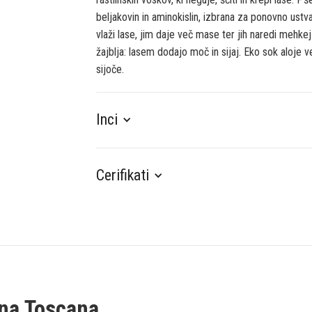
beljakovin in aminokislin, izbrana za ponovno ustva
vlaži lase, jim daje več mase ter jih naredi mehkej
žajblja: lasem dodajo moč in sijaj. Eko sok aloje ve
sijoče.
Inci
Cerifikati
ina Toscana