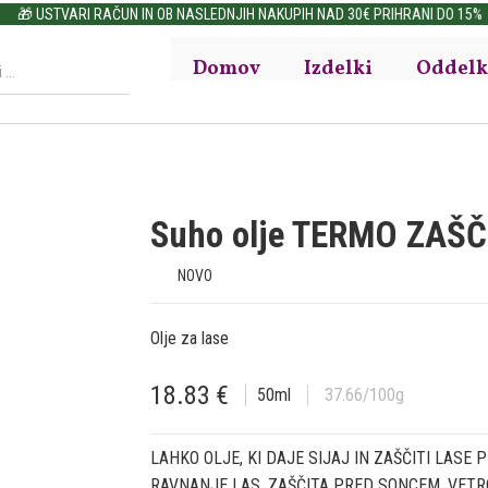
🎁 USTVARI RAČUN IN OB NASLEDNJIH NAKUPIH NAD 30€ PRIHRANI DO 15%
Domov
Izdelki
Oddelk
Suho olje TERMO ZAŠČ
NOVO
Olje za lase
18.83
€
50
ml
37.66
/100g
LAHKO OLJE, KI DAJE SIJAJ IN ZAŠČITI LASE 
RAVNANJE LAS. ZAŠČITA PRED SONCEM, VETRO