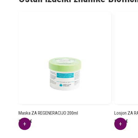
Maska ZA REGENERACIJO 200ml
Losjon ZA R
16.59
€
12.11
€