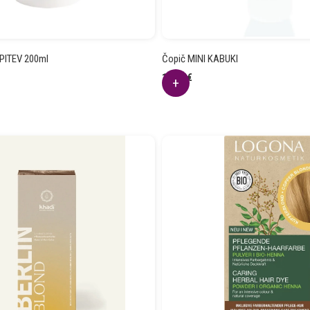
PITEV 200ml
Čopič MINI KABUKI
18.45
€