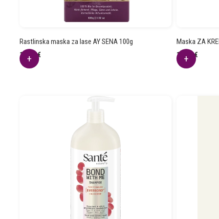
Rastlinska maska za lase AY SENA 100g
Maska ZA KRE
13.48
€
18.53
€