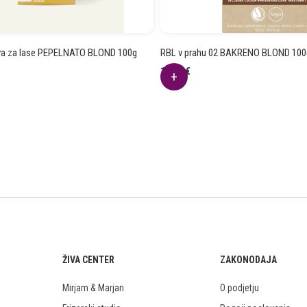
rva za lase PEPELNATO BLOND 100g
RBL v prahu 02 BAKRENO BLOND 100
13.14
€
ŽIVA CENTER
ZAKONODAJA
Mirjam & Marjan
O podjetju