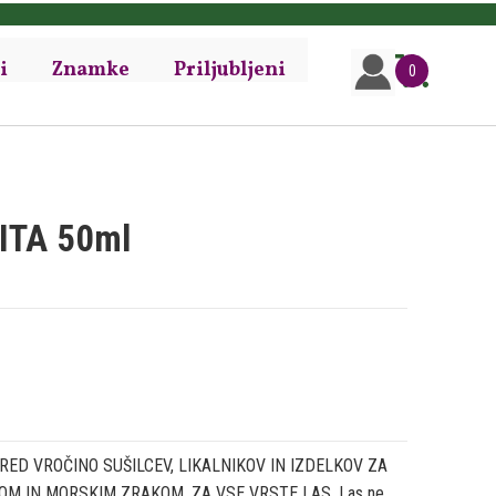
i
Znamke
Priljubljeni
0
ITA 50ml
PRED VROČINO SUŠILCEV, LIKALNIKOV IN IZDELKOV ZA
M IN MORSKIM ZRAKOM. ZA VSE VRSTE LAS. Las ne