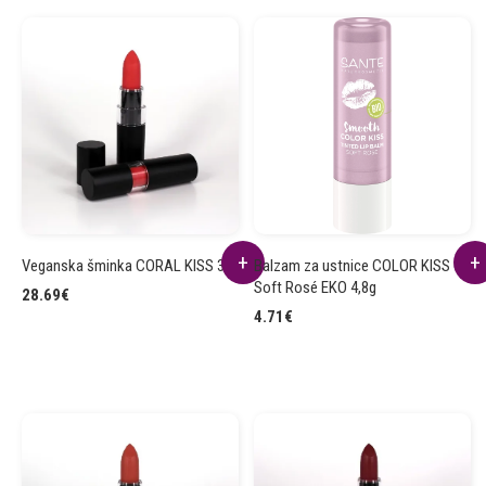
Veganska šminka CORAL KISS 3.5g
Balzam za ustnice COLOR KISS 04
Soft Rosé EKO 4,8g
28.69
€
4.71
€