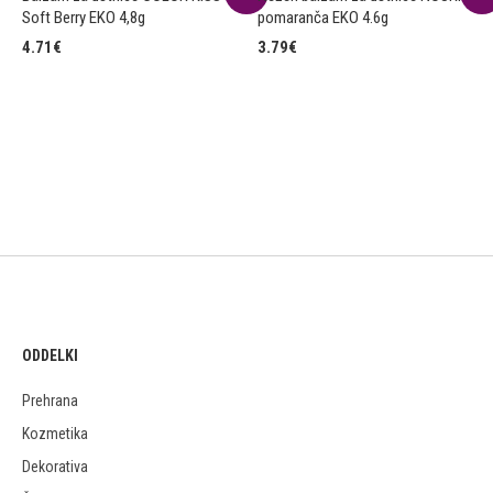
Soft Berry EKO 4,8g
pomaranča EKO 4.6g
4.71
€
3.79
€
ODDELKI
Prehrana
Kozmetika
Dekorativa