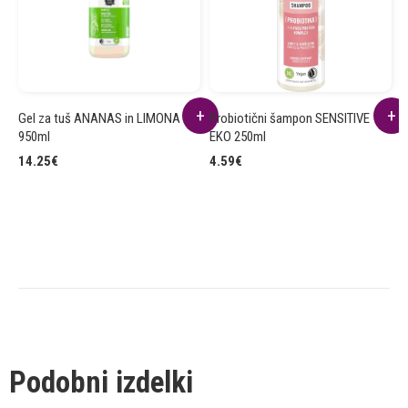
Gel za tuš ANANAS in LIMONA
Probiotični šampon SENSITIVE
K
950ml
EKO 250ml
7
14.25
€
4.59
€
Podobni izdelki