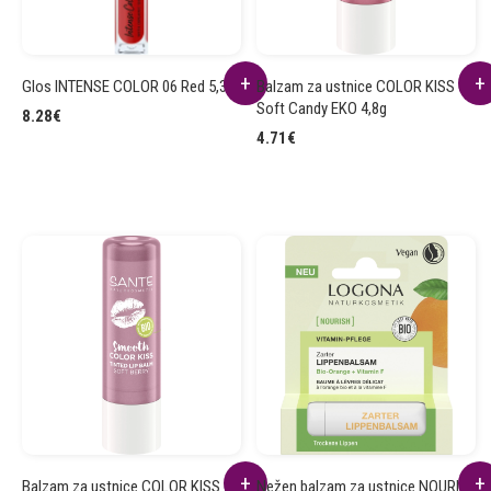
Glos INTENSE COLOR 06 Red 5,3ml
Balzam za ustnice COLOR KISS 03
Soft Candy EKO 4,8g
8.28
€
4.71
€
Balzam za ustnice COLOR KISS 02
Nežen balzam za ustnice NOURISH