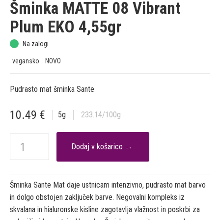
Šminka MATTE 08 Vibrant
Plum EKO 4,55gr
Na zalogi
vegansko
NOVO
Pudrasto mat šminka Sante
10.49
€
5
g
233.14
/100g

Šminka Sante Mat daje ustnicam intenzivno, pudrasto mat barvo
in dolgo obstojen zaključek barve. Negovalni kompleks iz
skvalana in hialuronske kisline zagotavlja vlažnost in poskrbi za