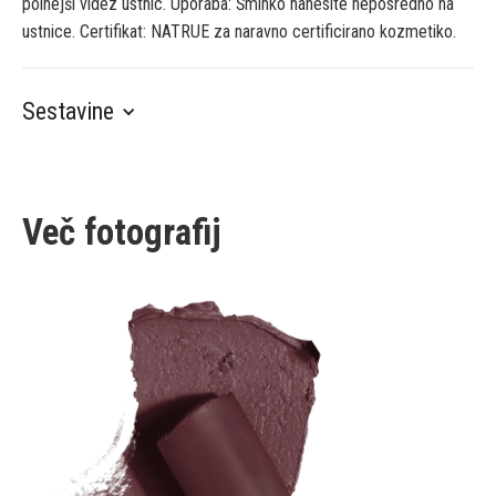
polnejši videz ustnic. Uporaba: Šminko nanesite neposredno na
ustnice. Certifikat: NATRUE za naravno certificirano kozmetiko.
Sestavine
Več fotografij