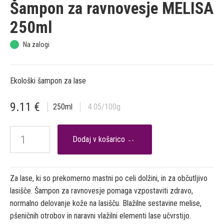
Šampon za ravnovesje MELISA
250ml
Na zalogi
Ekološki šampon za lase
9.11
€
250
ml
4.05
/100g

Za lase, ki so prekomerno mastni po celi dolžini, in za občutljivo
lasišče. Šampon za ravnovesje pomaga vzpostaviti zdravo,
normalno delovanje kože na lasišču. Blažilne sestavine melise,
pšeničnih otrobov in naravni vlažilni elementi lase učvrstijo.