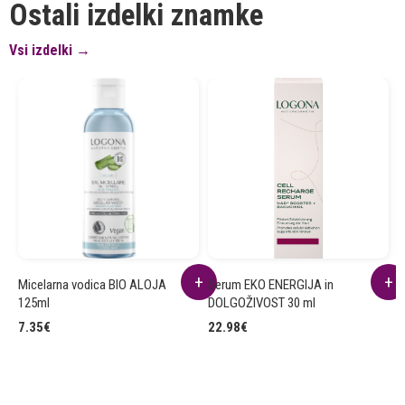
Ostali izdelki znamke
Vsi izdelki →
Micelarna vodica BIO ALOJA
Serum EKO ENERGIJA in
Z
125ml
DOLGOŽIVOST 30 ml
7
7.35
€
22.98
€
3