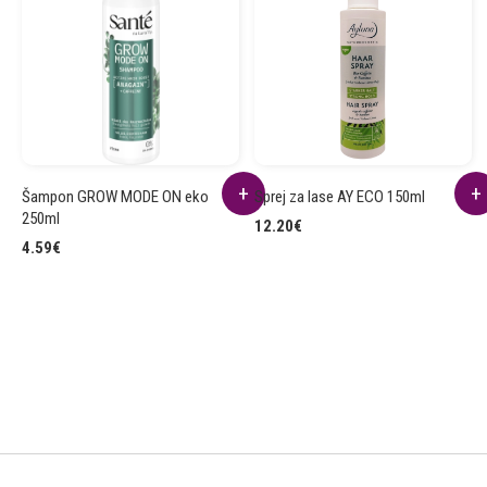
Šampon GROW MODE ON eko
Sprej za lase AY ECO 150ml
250ml
12.20
€
4.59
€