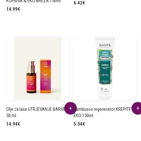
KOPRIVA & EKO BREZA 150ml
6.42
€
14.99
€
Olje za lase UTRJEVANJE BARVE
Bambusov regenerator KREPITEV
50 ml
EKO 150ml
14.94
€
5.34
€