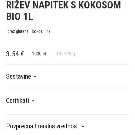
RIŽEV NAPITEK S KOKOSOM
BIO 1L
brez glutena
kokos
riž
3.54
€
1000
ml
0.35
/100g
Sestavine
Cerifikati
Povprečna hranilna vrednost