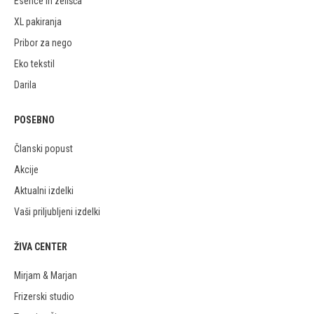
Esence in zelišča
XL pakiranja
Pribor za nego
Eko tekstil
Darila
POSEBNO
Članski popust
Akcije
Aktualni izdelki
Vaši priljubljeni izdelki
ŽIVA CENTER
Mirjam & Marjan
Frizerski studio