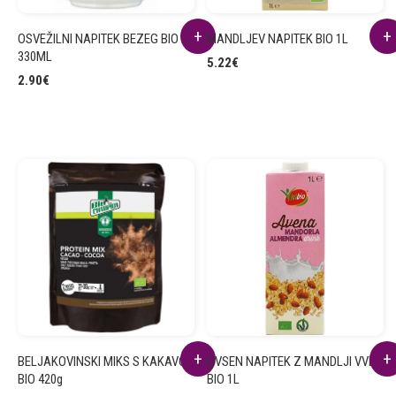
OSVEŽILNI NAPITEK BEZEG BIO
MANDLJEV NAPITEK BIO 1L
330ML
5.22
€
2.90
€
BELJAKOVINSKI MIKS S KAKAVOM
OVSEN NAPITEK Z MANDLJI VVB
BIO 420g
BIO 1L