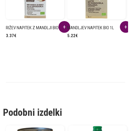
RIŽEV NAPITEK Z MANDLJI BIO 1L
MANDLJEV NAPITEK BIO 1L
A
P
3.37
€
5.22
€
3
Podobni izdelki