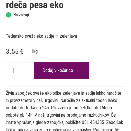
rdeča pesa eko
Na zalogi
Tedensko sveža eko sadje in zelenjava
3.55
€
1
kg

Živin zabojček sveže ekološke zelenjave in sadja lahko naročite
in prevzamete v naši trgovini. Naročila za aktualni teden lahko
oddate do torka ob 24h. Prevzem je od četrtka ob 15h do
sobote ob 14h. V naši trgovini ne prodajamo razhudnikov. Če
imate vprašanja glede zabojčka, pokličite 051 454355. Zabojček
lahko tudi na vašo željo pošljemo na vaš naslov. Poštnina je 6€