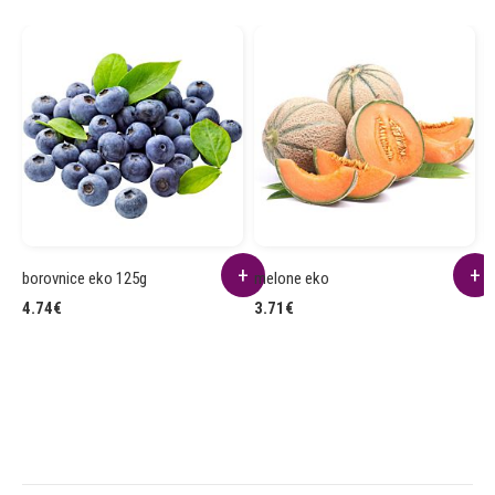
borovnice eko 125g
melone eko
l
4.74
€
3.71
€
2