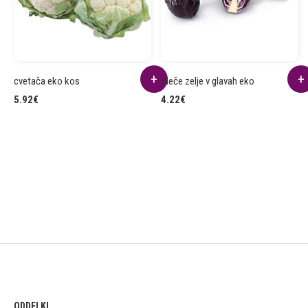
cvetača eko kos
rdeče zelje v glavah eko
5.92
€
4.22
€
ODDELKI