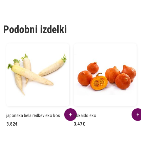
Podobni izdelki
japonska bela redkev eko kos
hokaido eko
3.82
€
3.47
€