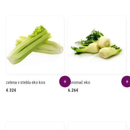
zelena v steblu eko kos
koromač eko
4.32
€
6.26
€