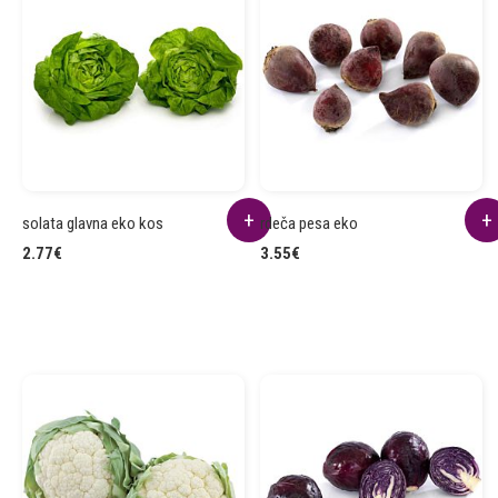
solata glavna eko kos
rdeča pesa eko
2.77
€
3.55
€