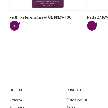
Rastlinska barva za lase AY ČILI RDEČA 100g
Maska ZA RAV
13.48
€
16.59
€
ODDELKI
POSEBNO
Prehrana
Članski popust
Kozmetika
Akcije