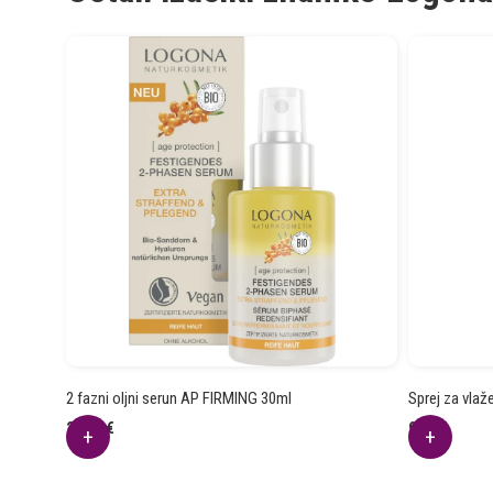
2 fazni oljni serun AP FIRMING 30ml
Sprej za vla
24.40
€
9.70
€