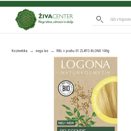
Slide 2 of 3.
Kozmetika
→
nega las
→
RBL v prahu 01 ZLATO BLOND 100g