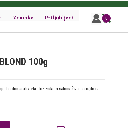
i
Znamke
Priljubljeni
0
 BLOND 100g
je las doma ali v eko frizerskem salonu Živa: naročilo na