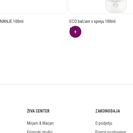
NANJE 100ml
ECO balzam v spreju 100ml
8.76
€
ŽIVA CENTER
ZAKONODAJA
Mirjam & Marjan
O podjetju
Frizerski studio
Pogoji poslovanja