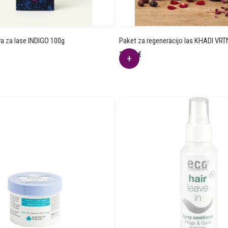
va za lase INDIGO 100g
Paket za regeneracijo las KHADI VR
39.78
€