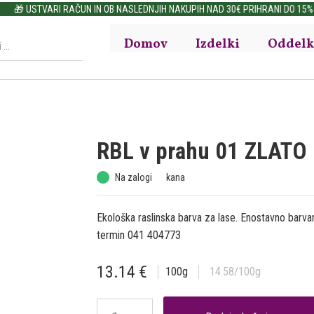
🎁 USTVARI RAČUN IN OB NASLEDNJIH NAKUPIH NAD 30€ PRIHRANI DO 15%
Domov
Izdelki
Oddelk
RBL v prahu 01 ZLATO
Na zalogi
kana
Ekološka raslinska barva za lase. Enostavno barvan
termin 041 404773
13.14
€
100
g
14.58
/100g