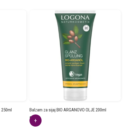
A 250ml
Balzam za sijaj BIO ARGANOVO OLJE 200ml
8.61
€