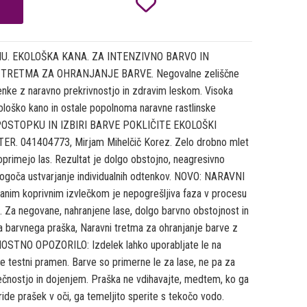

U. EKOLOŠKA KANA. ZA INTENZIVNO BARVO IN
RETMA ZA OHRANJANJE BARVE. Negovalne zeliščne
enke z naravno prekrivnostjo in zdravim leskom. Visoka
loško kano in ostale popolnoma naravne rastlinske
RI POSTOPKU IN IZBIRI BARVE POKLIČITE EKOLOŠKI
. 041404773, Mirjam Mihelčič Korez. Zelo drobno mlet
primejo las. Rezultat je dolgo obstojno, neagresivno
omogoča ustvarjanje individualnih odtenkov. NOVO: NARAVNI
 koprivnim izvlečkom je nepogrešljiva faza v procesu
e. Za negovane, nahranjene lase, dolgo barvno obstojnost in
barvnega praška, Naravni tretma za ohranjanje barve z
RNOSTNO OPOZORILO: Izdelek lahko uporabljate le na
 testni pramen. Barve so primerne le za lase, ne pa za
sečnostjo in dojenjem. Praška ne vdihavajte, medtem, ko ga
ride prašek v oči, ga temeljito sperite s tekočo vodo.