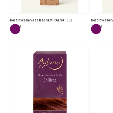
Rastlinska barva za lase NEVTRALNA 100g
Rastlinska bar
12.94
€
12.94
€