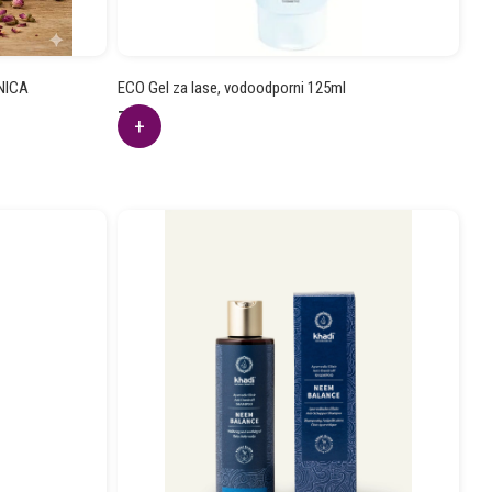
TNICA
ECO Gel za lase, vodoodporni 125ml
7.59
€