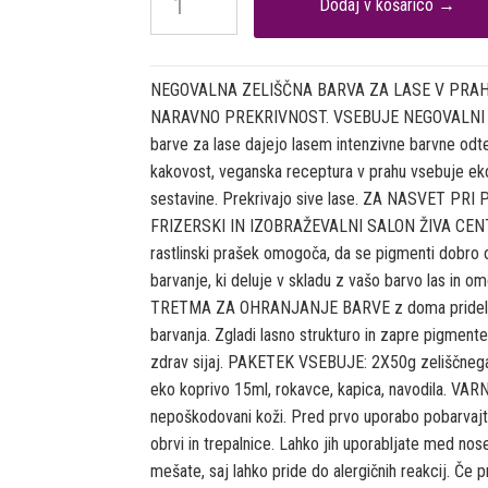
NEGOVALNA ZELIŠČNA BARVA ZA LASE V PRAH
NARAVNO PREKRIVNOST. VSEBUJE NEGOVALNI T
barve za lase dajejo lasem intenzivne barvne odt
kakovost, veganska receptura v prahu vsebuje eko
sestavine. Prekrivajo sive lase. ZA NASVET P
FRIZERSKI IN IZOBRAŽEVALNI SALON ŽIVA CENTER
rastlinski prašek omogoča, da se pigmenti dobro o
barvanje, ki deluje v skladu z vašo barvo las in 
TRETMA ZA OHRANJANJE BARVE z doma pridelanim
barvanja. Zgladi lasno strukturo in zapre pigment
zdrav sijaj. PAKETEK VSEBUJE: 2X50g zeliščnega 
eko koprivo 15ml, rokavce, kapica, navodila. VA
nepoškodovani koži. Pred prvo uporabo pobarvajte
obrvi in trepalnice. Lahko jih uporabljate med no
mešate, saj lahko pride do alergičnih reakcij. Če p