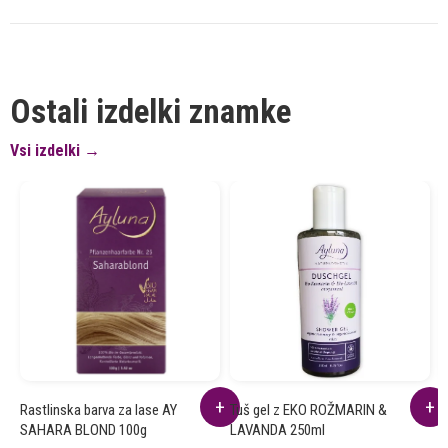
Ostali izdelki znamke
Vsi izdelki →
Rastlinska barva za lase AY
Tuš gel z EKO ROŽMARIN &
P
SAHARA BLOND 100g
LAVANDA 250ml
1