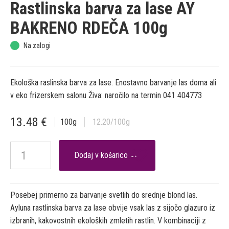
Rastlinska barva za lase AY
BAKRENO RDEČA 100g
Na zalogi
Ekološka raslinska barva za lase. Enostavno barvanje las doma ali
v eko frizerskem salonu Živa: naročilo na termin 041 404773
13.48
€
100
g
12.20
/100g

Posebej primerno za barvanje svetlih do srednje blond las.
Ayluna rastlinska barva za lase obvije vsak las z sijočo glazuro iz
izbranih, kakovostnih ekoloških zmletih rastlin. V kombinaciji z