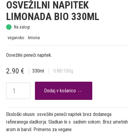
OSVEŽILNI NAPITEK
LIMONADA BIO 330ML
Na zalogi
vegansko
limona
Osvežilni peneči napitek.
2.90
€
330
ml
0.88
/100g

Ekološki okusni osvežilni peneči napitek brez dodanega
rafiniranega sladkorja. Sladkan le s sadnim sokom. Brez umetnih
arom in barvil. Primerno za vegane.