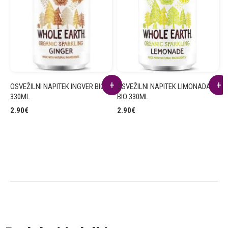
OSVEŽILNI NAPITEK INGVER BIO
OSVEŽILNI NAPITEK LIMONADA
O
330ML
BIO 330ML
3
2.90
€
2.90
€
2