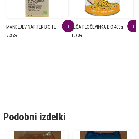
MANDLJEV NAPITEK BIO 1L
LEČA PLOČEVINKA BIO 400g
R
B
5.22
€
1.70
€
2
Podobni izdelki