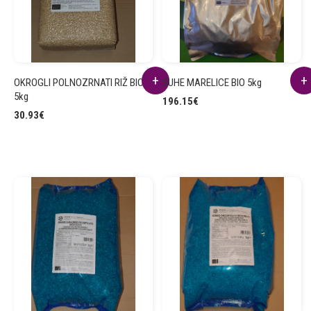
OKROGLI POLNOZRNATI RIŽ BIO
SUHE MARELICE BIO 5kg
5kg
196.15
€
30.93
€