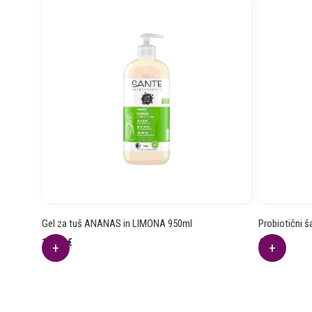
Gel za tuš ANANAS in LIMONA 950ml
Probiotični 
14.25
€
4.59
€