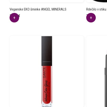
Veganske EKO šminke ANGEL MINERALS
Rdečilo v stik
28.69
€
7.51
€