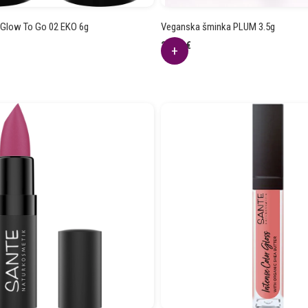
u Glow To Go 02 EKO 6g
Veganska šminka PLUM 3.5g
28.69
€