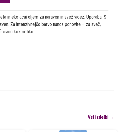
ta in eko acai oljem za naraven in svež videz. Uporaba: S
vzven. Za intenzivnejšo barvo nanos ponovite – za svež,
ficirano kozmetiko.
Vsi izdelki →