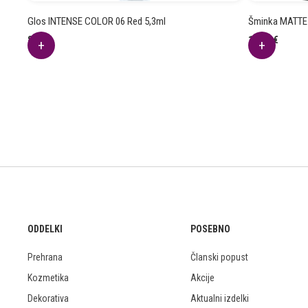
Glos INTENSE COLOR 06 Red 5,3ml
Šminka MATTE 
8.28
€
10.49
€
ODDELKI
POSEBNO
Prehrana
Članski popust
Kozmetika
Akcije
Dekorativa
Aktualni izdelki