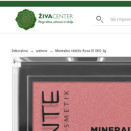
Slide 2 of 3.
Dekorativa
→
ustnice
→
Mineralno rdečilo Rose 01 EKO 5g