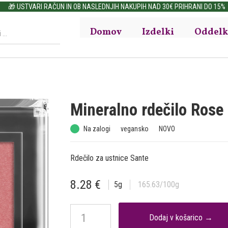
🎁 USTVARI RAČUN IN OB NASLEDNJIH NAKUPIH NAD 30€ PRIHRANI DO 15%
Domov
Izdelki
Oddelk
Mineralno rdečilo Rose
Na zalogi
vegansko
NOVO
Rdečilo za ustnice Sante
8.28
€
5
g
165.63
/100g