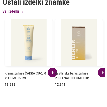
Ostali izdelki znamke
Vsi izdelki →
Krema za lase ČAKRA CURL &
Rastlinska barva za lase
R
VOLUME 150ml
PEPELNATO BLOND 100g
B
16.94
€
12.94
€
1