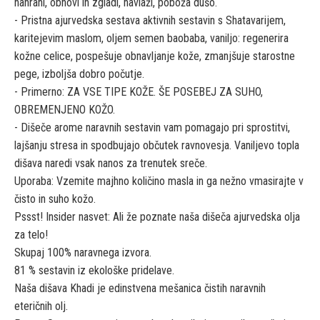
nahrani, obnovi in zgladi, navlaži, poboža dušo.
- Pristna ajurvedska sestava aktivnih sestavin s Shatavarijem,
karitejevim maslom, oljem semen baobaba, vaniljo: regenerira
kožne celice, pospešuje obnavljanje kože, zmanjšuje starostne
pege, izboljša dobro počutje.
- Primerno: ZA VSE TIPE KOŽE. ŠE POSEBEJ ZA SUHO,
OBREMENJENO KOŽO.
- Dišeče arome naravnih sestavin vam pomagajo pri sprostitvi,
lajšanju stresa in spodbujajo občutek ravnovesja. Vaniljevo topla
dišava naredi vsak nanos za trenutek sreče.
Uporaba: Vzemite majhno količino masla in ga nežno vmasirajte v
čisto in suho kožo.
Pssst! Insider nasvet: Ali že poznate naša dišeča ajurvedska olja
za telo!
Skupaj 100% naravnega izvora.
81 % sestavin iz ekološke pridelave.
Naša dišava Khadi je edinstvena mešanica čistih naravnih
eteričnih olj.