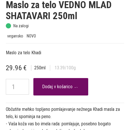
Maslo za telo VEDNO MLAD
SHATAVARI 250ml
Na zalogi
vegansko
NOVO
Maslo za telo Khadi
29.96
€
250
ml
13.39
/100g

Občutite mehko topljeno pomlajevanje nežnega Khadi masla za
telo, ki spominja na peno.
- Vaša koža vas bo imela rada: pomlajuje, posebno bogato