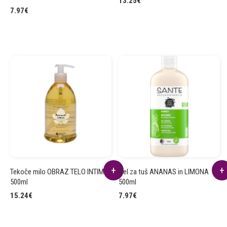
13.25
€
7.97
€
Tekoče milo OBRAZ TELO INTIMA
Gel za tuš ANANAS in LIMONA
500ml
500ml
15.24
€
7.97
€