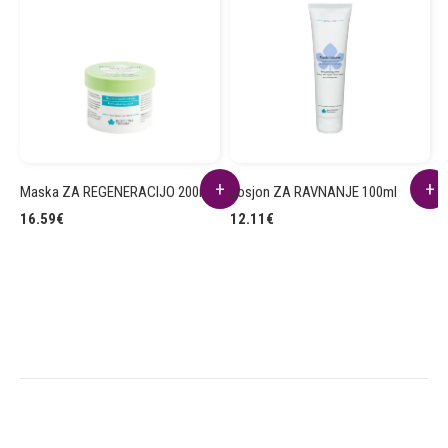
Maska ZA REGENERACIJO 200ml
Losjon ZA RAVNANJE 100ml
T
5
16.59
€
12.11
€
1