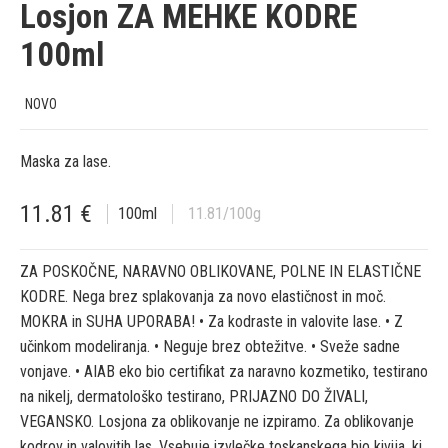
Losjon ZA MEHKE KODRE
100ml
NOVO
Maska za lase.
11.81
€
100
ml
11.81
/100g
ZA POSKOČNE, NARAVNO OBLIKOVANE, POLNE IN ELASTIČNE
KODRE. Nega brez splakovanja za novo elastičnost in moč.
MOKRA in SUHA UPORABA! • Za kodraste in valovite lase. • Z
učinkom modeliranja. • Neguje brez obtežitve. • Sveže sadne
vonjave. • AIAB eko bio certifikat za naravno kozmetiko, testirano
na nikelj, dermatološko testirano, PRIJAZNO DO ŽIVALI,
VEGANSKO. Losjona za oblikovanje ne izpiramo. Za oblikovanje
kodrov in valovitih las. Vsebuje izvlečke toskanskega bio kivija, ki