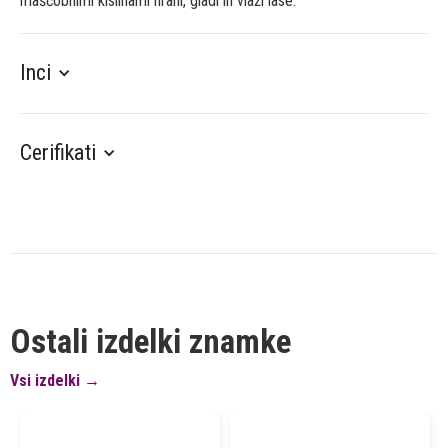
maščobnimi kislinami hrani, gladi in vlaži lase.
Inci
Cerifikati
Ostali izdelki znamke
Vsi izdelki →