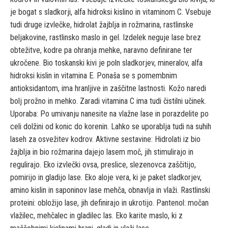
je bogat s sladkorji, alfa hidroksi kislino in vitaminom C. Vsebuje
tudi druge izvlečke, hidrolat žajblja in rožmarina, rastlinske
beljakovine, rastlinsko maslo in gel. Izdelek neguje lase brez
obtežitve, kodre pa ohranja mehke, naravno definirane ter
ukročene. Bio toskanski kivi je poln sladkorjev, mineralov, alfa
hidroksi kislin in vitamina E. Ponaša se s pomembnim
antioksidantom, ima hranljive in zaščitne lastnosti. Kožo naredi
bolj prožno in mehko. Zaradi vitamina C ima tudi čistilni učinek.
Uporaba: Po umivanju nanesite na vlažne lase in porazdelite po
celi dolžini od konic do korenin. Lahko se uporablja tudi na suhih
laseh za osvežitev kodrov. Aktivne sestavine: Hidrolati iz bio
žajblja in bio rožmarina dajejo lasem moč, jih stimulirajo in
regulirajo. Eko izvlečki ovsa, preslice, slezenovca zaščitijo,
pomirijo in gladijo lase. Eko aloje vera, ki je paket sladkorjev,
amino kislin in saponinov lase mehča, obnavlja in vlaži. Rastlinski
proteini: obložijo lase, jih definirajo in ukrotijo. Pantenol: močan
vlažilec, mehčalec in gladilec las. Eko karite maslo, ki z