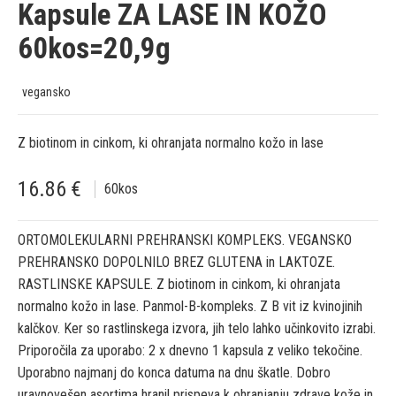
Kapsule ZA LASE IN KOŽO
60kos=20,9g
vegansko
Z biotinom in cinkom, ki ohranjata normalno kožo in lase
16.86
€
60
kos
ORTOMOLEKULARNI PREHRANSKI KOMPLEKS. VEGANSKO
PREHRANSKO DOPOLNILO BREZ GLUTENA in LAKTOZE.
RASTLINSKE KAPSULE. Z biotinom in cinkom, ki ohranjata
normalno kožo in lase. Panmol-B-kompleks. Z B vit iz kvinojinih
kalčkov. Ker so rastlinskega izvora, jih telo lahko učinkovito izrabi.
Priporočila za uporabo: 2 x dnevno 1 kapsula z veliko tekočine.
Uporabno najmanj do konca datuma na dnu škatle. Dobro
uravnovešen asortima hranil prispeva k ohranjanju zdrave kože in