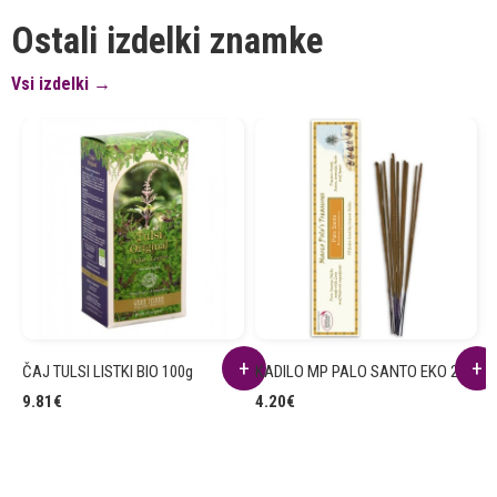
Ostali izdelki znamke
Vsi izdelki →
ČAJ TULSI LISTKI BIO 100g
KADILO MP PALO SANTO EKO 20g
K
9.81
€
4.20
€
1