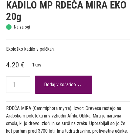
KADILO MP RDEČA MIRA EKO
20g
Na zalogi
Ekološko kadilo v palčkah.
4.20
€
1
kos

RDEČA MIRA (Cammiphora myrra). Izvor: Drevesa rastejo na
Arabskem polotoku in v vzhodni Afriki. Oblika: Mira je naravna
smola, ki jo drevo izloči in se strdi na zraku. Uporabljali so jo že
kot parfum pred 3700 leti. Ima tudi zdravilne, protivnetne učinke.