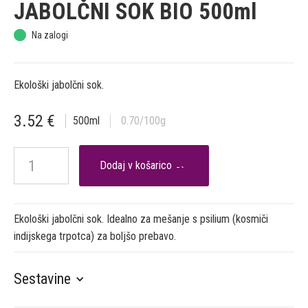
JABOLČNI SOK BIO 500ml
Na zalogi
Ekološki jabolčni sok.
3.52
€
500
ml
0.70
/100g

Ekološki jabolčni sok. Idealno za mešanje s psilium (kosmiči
indijskega trpotca) za boljšo prebavo.
Sestavine