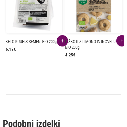
KETO KRUH S SEMENI BIO 200g
PIŠKOTI Z LIMONO IN INGVERJEM
Č
BIO 200g
B
6.19
€
4.25
€
7
Podobni izdelki