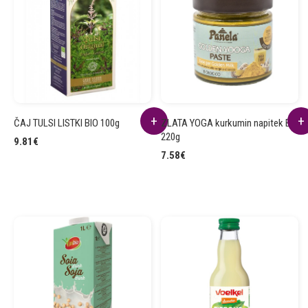
ČAJ TULSI LISTKI BIO 100g
ZLATA YOGA kurkumin napitek BIO
220g
9.81
€
7.58
€