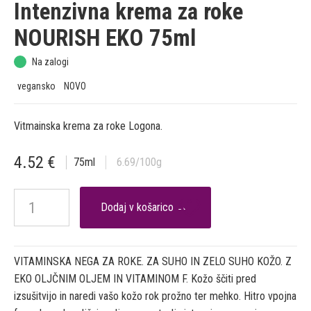
Intenzivna krema za roke
NOURISH EKO 75ml
Na zalogi
vegansko
NOVO
Vitmainska krema za roke Logona.
4.52
€
75
ml
6.69
/100g

VITAMINSKA NEGA ZA ROKE. ZA SUHO IN ZELO SUHO KOŽO. Z
EKO OLJČNIM OLJEM IN VITAMINOM F. Kožo ščiti pred
izsušitvijo in naredi vašo kožo rok prožno ter mehko. Hitro vpojna