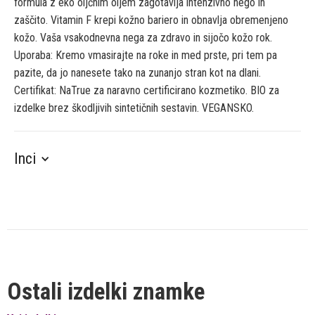
formula z eko oljčnim oljem zagotavlja intenzivno nego in
zaščito. Vitamin F krepi kožno bariero in obnavlja obremenjeno
kožo. Vaša vsakodnevna nega za zdravo in sijočo kožo rok.
Uporaba: Kremo vmasirajte na roke in med prste, pri tem pa
pazite, da jo nanesete tako na zunanjo stran kot na dlani.
Certifikat: NaTrue za naravno certificirano kozmetiko. BIO za
izdelke brez škodljivih sintetičnih sestavin. VEGANSKO.
Inci
Ostali izdelki znamke