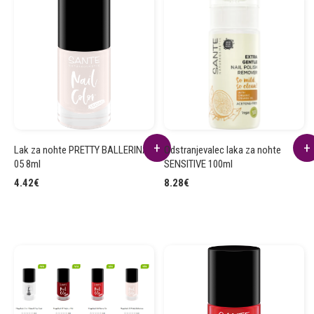
Lak za nohte PRETTY BALLERINAS
Odstranjevalec laka za nohte
05 8ml
SENSITIVE 100ml
4.42
€
8.28
€