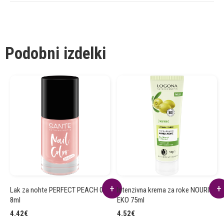
Podobni izdelki
Lak za nohte PERFECT PEACH 03
Intenzivna krema za roke NOURISH
8ml
EKO 75ml
4.42
€
4.52
€