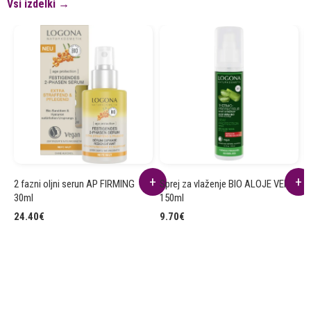
Vsi izdelki →
2 fazni oljni serun AP FIRMING
Sprej za vlaženje BIO ALOJE VERA
Š
30ml
150ml
V
24.40
€
9.70
€
9