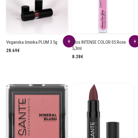
Veganska šminka PLUM 3.5g
Glos INTENSE COLOR 05 Rose
5,3ml
28.69
€
8.28
€