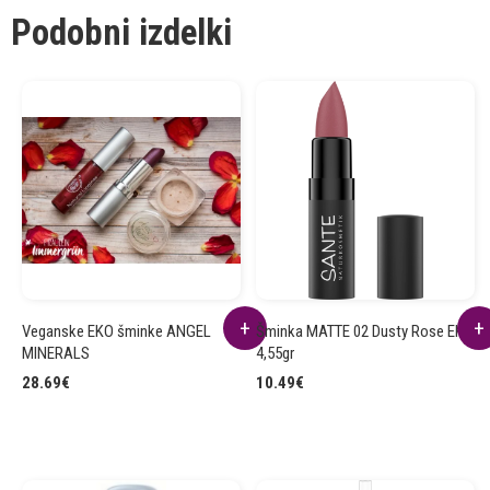
Podobni izdelki
Veganske EKO šminke ANGEL
Šminka MATTE 02 Dusty Rose EKO
MINERALS
4,55gr
28.69
€
10.49
€