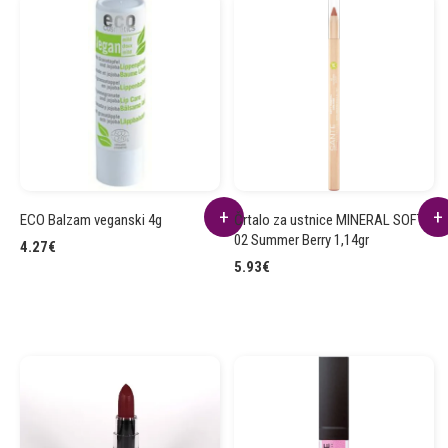
ECO Balzam veganski 4g
Črtalo za ustnice MINERAL SOFT
02 Summer Berry 1,14gr
4.27
€
5.93
€