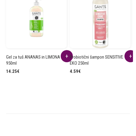
Gel za tuš ANANAS in LIMONA
Probiotični šampon SENSITIVE
K
950ml
EKO 250ml
7
14.25
€
4.59
€