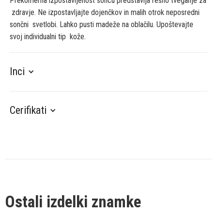
Prekomerna izpostavljenost soncu predstavlja resno tveganje za
zdravje. Ne izpostavljajte dojenčkov in malih otrok neposredni
sončni svetlobi. Lahko pusti madeže na oblačilu. Upoštevajte
svoj individualni tip kože.
Inci
Cerifikati
Ostali izdelki znamke