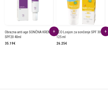
Obrazna anti age SONČNA KREMA
ECO Losjon za sončenje SPF 30
SPF20 40ml
125 ml
35.19
€
26.25
€