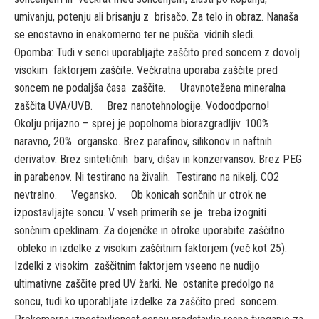
umivanju, potenju ali brisanju z brisačo. Za telo in obraz. Nanaša
se enostavno in enakomerno ter ne pušča vidnih sledi.
Opomba: Tudi v senci uporabljajte zaščito pred soncem z dovolj
visokim faktorjem zaščite. Večkratna uporaba zaščite pred
soncem ne podaljša časa zaščite. Uravnotežena mineralna
zaščita UVA/UVB. Brez nanotehnologije. Vodoodporno!
Okolju prijazno – sprej je popolnoma biorazgradljiv. 100%
naravno, 20% organsko. Brez parafinov, silikonov in naftnih
derivatov. Brez sintetičnih barv, dišav in konzervansov. Brez PEG
in parabenov. Ni testirano na živalih. Testirano na nikelj. CO2
nevtralno. Vegansko. Ob konicah sončnih ur otrok ne
izpostavljajte soncu. V vseh primerih se je treba izogniti
sončnim opeklinam. Za dojenčke in otroke uporabite zaščitno
obleko in izdelke z visokim zaščitnim faktorjem (več kot 25).
Izdelki z visokim zaščitnim faktorjem vseeno ne nudijo
ultimativne zaščite pred UV žarki. Ne ostanite predolgo na
soncu, tudi ko uporabljate izdelke za zaščito pred soncem.