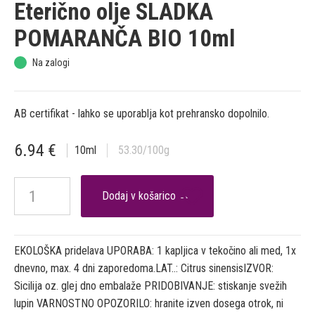
Eterično olje SLADKA
POMARANČA BIO 10ml
Na zalogi
AB certifikat - lahko se uporablja kot prehransko dopolnilo.
6.94
€
10
ml
53.30
/100g

EKOLOŠKA pridelava UPORABA: 1 kapljica v tekočino ali med, 1x
dnevno, max. 4 dni zaporedoma.LAT..: Citrus sinensisIZVOR:
Sicilija oz. glej dno embalaže PRIDOBIVANJE: stiskanje svežih
lupin VARNOSTNO OPOZORILO: hranite izven dosega otrok, ni