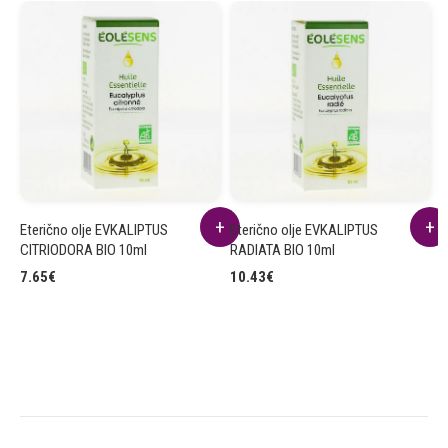
Eterično olje EVKALIPTUS
Eterično olje EVKALIPTUS
E
CITRIODORA BIO 10ml
RADIATA BIO 10ml
B
7.65
€
10.43
€
6