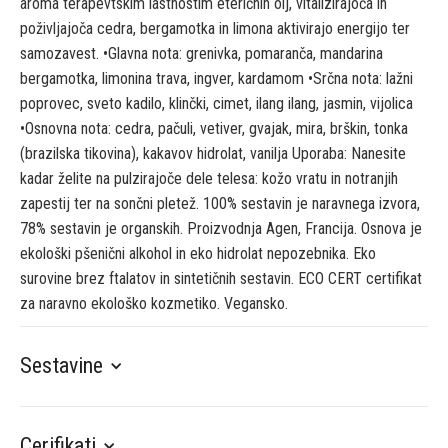
aroma terapevtskim lastnostim eteričnih olj, vitalizirajoča in
poživljajoča cedra, bergamotka in limona aktivirajo energijo ter
samozavest. •Glavna nota: grenivka, pomaranča, mandarina
bergamotka, limonina trava, ingver, kardamom •Srčna nota: lažni
poprovec, sveto kadilo, klinčki, cimet, ilang ilang, jasmin, vijolica
•Osnovna nota: cedra, pačuli, vetiver, gvajak, mira, brškin, tonka
(brazilska tikovina), kakavov hidrolat, vanilja Uporaba: Nanesite
kadar želite na pulzirajoče dele telesa: kožo vratu in notranjih
zapestij ter na sončni pletež. 100% sestavin je naravnega izvora,
78% sestavin je organskih. Proizvodnja Agen, Francija. Osnova je
ekološki pšenični alkohol in eko hidrolat nepozebnika. Eko
surovine brez ftalatov in sintetičnih sestavin. ECO CERT certifikat
za naravno ekološko kozmetiko. Vegansko.
Sestavine
Cerifikati