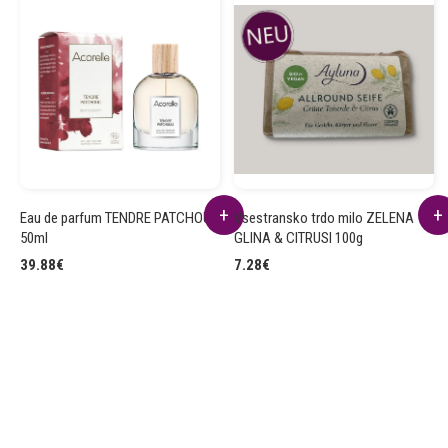
Eau de parfum TENDRE PATCHOULI
Vsestransko trdo milo ZELENA
50ml
GLINA & CITRUSI 100g
39.88
€
7.28
€