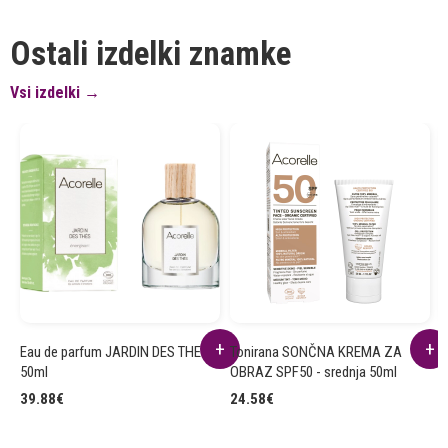
Ostali izdelki znamke
Vsi izdelki →
Eau de parfum JARDIN DES THES
Tonirana SONČNA KREMA ZA
D
50ml
OBRAZ SPF50 - srednja 50ml
8
39.88
€
24.58
€