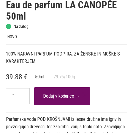
Eau de parfum LA CANOPÉE
50ml
Na zalogi
NOVO
100% NARAVNI PARFUM PODPIRA. ZA ŽENSKE IN MOŠKE S
KARAKTERJEM.
39.88
€
50
ml
79.76
/100g

Parfumska voda POD KROŠNJAMI iz lesne družine ima igriv in
povzdigujoč drevesni ter začimbni vonj s toplo noto. Zahvaljujoč