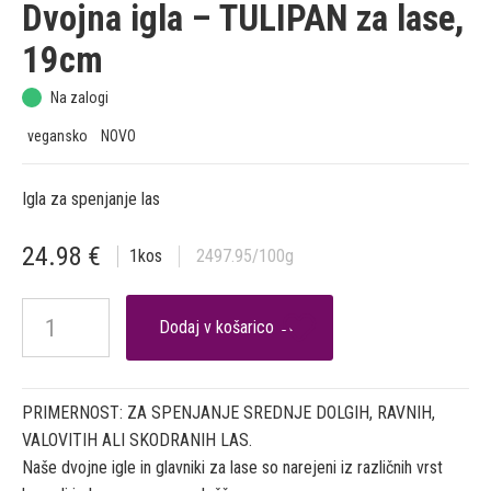
Dvojna igla – TULIPAN za lase,
19cm
Na zalogi
vegansko
NOVO
Igla za spenjanje las
24.98
€
1
kos
2497.95
/100g

PRIMERNOST: ZA SPENJANJE SREDNJE DOLGIH, RAVNIH,
VALOVITIH ALI SKODRANIH LAS.
Naše dvojne igle in glavniki za lase so narejeni iz različnih vrst