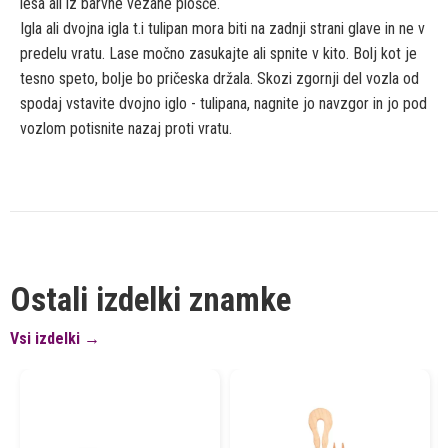
lesa ali iz barvne vezane plošče.
Igla ali dvojna igla t.i tulipan mora biti na zadnji strani glave in ne v
predelu vratu. Lase močno zasukajte ali spnite v kito. Bolj kot je
tesno speto, bolje bo pričeska držala. Skozi zgornji del vozla od
spodaj vstavite dvojno iglo - tulipana, nagnite jo navzgor in jo pod
vozlom potisnite nazaj proti vratu.
Ostali izdelki znamke
Vsi izdelki →