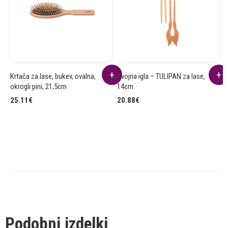
Krtača za lase, bukev, ovalna,
Dvojna igla – TULIPAN za lase,
E
okrogli pini, 21,5cm
14cm
1
25.11
€
20.88
€
Podobni izdelki