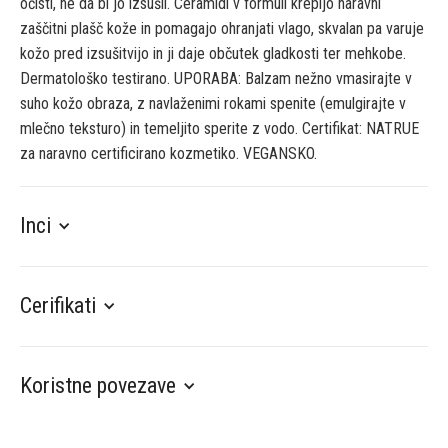
očisti, ne da bi jo izsušil. Ceramidi v formuli krepijo naravni
zaščitni plašč kože in pomagajo ohranjati vlago, skvalan pa varuje
kožo pred izsušitvijo in ji daje občutek gladkosti ter mehkobe.
Dermatološko testirano. UPORABA: Balzam nežno vmasirajte v
suho kožo obraza, z navlaženimi rokami spenite (emulgirajte v
mlečno teksturo) in temeljito sperite z vodo. Certifikat: NATRUE
za naravno certificirano kozmetiko. VEGANSKO.
Inci
Cerifikati
Koristne povezave