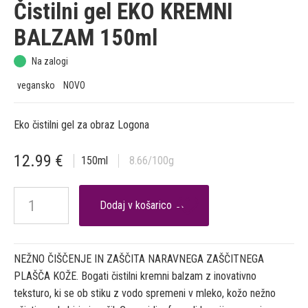
Čistilni gel EKO KREMNI
BALZAM 150ml
Na zalogi
vegansko
NOVO
Eko čistilni gel za obraz Logona
12.99
€
150
ml
8.66
/100g

NEŽNO ČIŠČENJE IN ZAŠČITA NARAVNEGA ZAŠČITNEGA
PLAŠČA KOŽE. Bogati čistilni kremni balzam z inovativno
teksturo, ki se ob stiku z vodo spremeni v mleko, kožo nežno