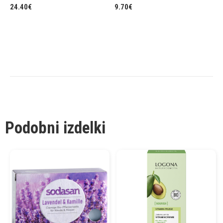
24.40
€
9.70
€
9
Podobni izdelki