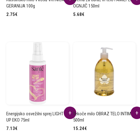
GERANIJA 100g
OGNJIČ 150ml
2.75
€
5.68
€
Energijsko osvežilni sprej LIGHT ME
Tekoče milo OBRAZ TELO INTIMA
UP EKO 75ml
500ml
7.13
€
15.24
€