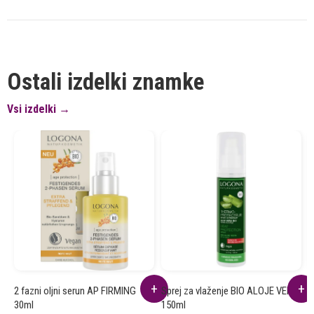
Ostali izdelki znamke
Vsi izdelki →
2 fazni oljni serun AP FIRMING
Sprej za vlaženje BIO ALOJE VERA
Š
30ml
150ml
V