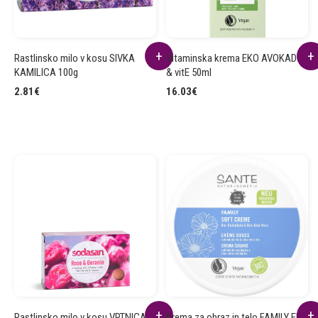
Rastlinsko milo v kosu SIVKA
Vitaminska krema EKO AVOKADO
KAMILICA 100g
& vitE 50ml
2.81
€
16.03
€
Rastlinsko milo v kosu VRTNICA
Krema za obraz in telo FAMILY EKO