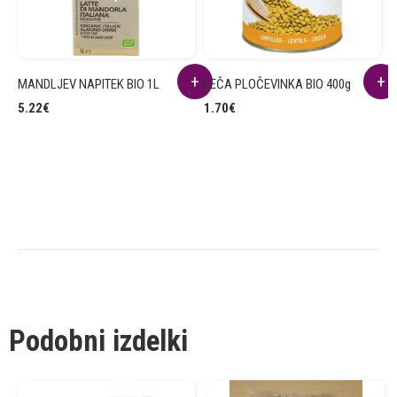
MANDLJEV NAPITEK BIO 1L
LEČA PLOČEVINKA BIO 400g
R
B
5.22
€
1.70
€
2
Podobni izdelki