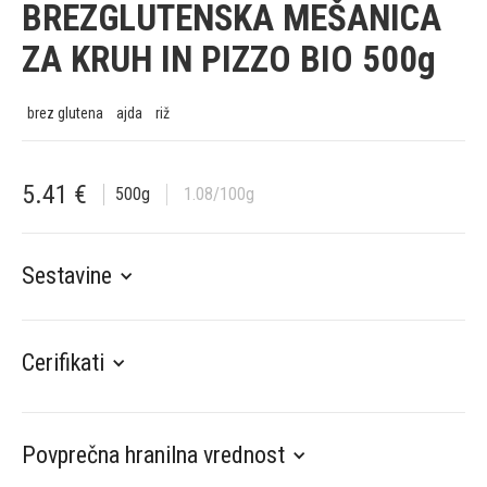
BREZGLUTENSKA MEŠANICA
ZA KRUH IN PIZZO BIO 500g
brez glutena
ajda
riž
5.41
€
500
g
1.08
/100g
Sestavine
Cerifikati
Povprečna hranilna vrednost