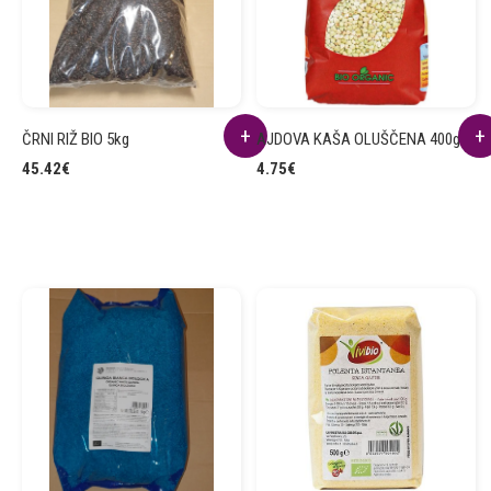
ČRNI RIŽ BIO 5kg
AJDOVA KAŠA OLUŠČENA 400g
45.42
€
4.75
€