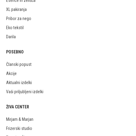
Esence in zelišča
XL pakiranja
Pribor za nego
Eko tekstil
Darila
POSEBNO
Članski popust
Akcije
Aktualni izdelki
Vaši priljubljeni izdelki
ŽIVA CENTER
Mirjam & Marjan
Frizerski studio