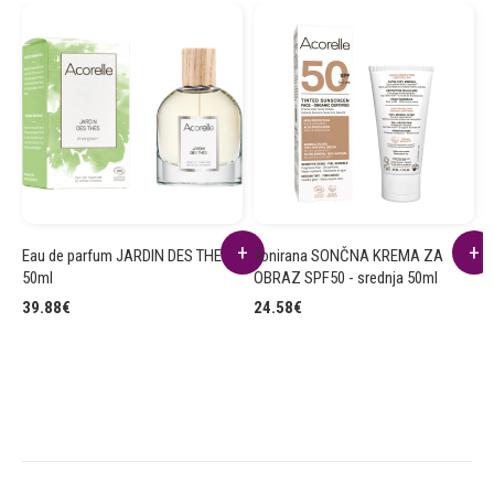
Eau de parfum JARDIN DES THES
Tonirana SONČNA KREMA ZA
D
50ml
OBRAZ SPF50 - srednja 50ml
8
39.88
€
24.58
€