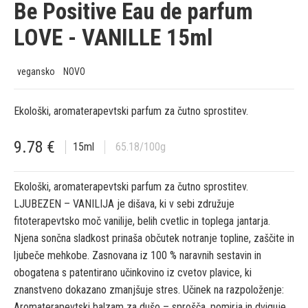
Be Positive Eau de parfum
LOVE - VANILLE 15ml
vegansko
NOVO
Ekološki, aromaterapevtski parfum za čutno sprostitev.
9.78
€
15
ml
65.18
/100g
Ekološki, aromaterapevtski parfum za čutno sprostitev.
LJUBEZEN – VANILIJA je dišava, ki v sebi združuje
fitoterapevtsko moč vanilije, belih cvetlic in toplega jantarja.
Njena sončna sladkost prinaša občutek notranje topline, zaščite in
ljubeče mehkobe. Zasnovana iz 100 % naravnih sestavin in
obogatena s patentirano učinkovino iz cvetov plavice, ki
znanstveno dokazano zmanjšuje stres. Učinek na razpoloženje:
Aromaterapevtski balzam za dušo – sprošča, pomirja in dviguje