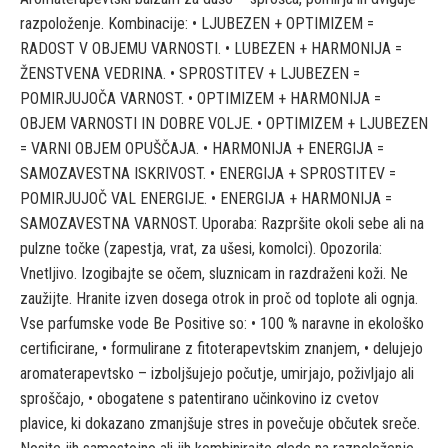
razpoloženje. Kombinacije: • LJUBEZEN + OPTIMIZEM =
RADOST V OBJEMU VARNOSTI. • LUBEZEN + HARMONIJA =
ŽENSTVENA VEDRINA. • SPROSTITEV + LJUBEZEN =
POMIRJUJOČA VARNOST. • OPTIMIZEM + HARMONIJA =
OBJEM VARNOSTI IN DOBRE VOLJE. • OPTIMIZEM + LJUBEZEN
= VARNI OBJEM OPUŠČAJA. • HARMONIJA + ENERGIJA =
SAMOZAVESTNA ISKRIVOST. • ENERGIJA + SPROSTITEV =
POMIRJUJOČ VAL ENERGIJE. • ENERGIJA + HARMONIJA =
SAMOZAVESTNA VARNOST. Uporaba: Razpršite okoli sebe ali na
pulzne točke (zapestja, vrat, za ušesi, komolci). Opozorila:
Vnetljivo. Izogibajte se očem, sluznicam in razdraženi koži. Ne
zaužijte. Hranite izven dosega otrok in proč od toplote ali ognja.
Vse parfumske vode Be Positive so: • 100 % naravne in ekološko
certificirane, • formulirane z fitoterapevtskim znanjem, • delujejo
aromaterapevtsko – izboljšujejo počutje, umirjajo, poživljajo ali
sproščajo, • obogatene s patentirano učinkovino iz cvetov
plavice, ki dokazano zmanjšuje stres in povečuje občutek sreče.