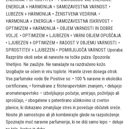
ENERGIJA + HARMONIJA = SAMOZAVESTNA VARNOST. •
LUBEZEN + HARMONIJA = ŽENSTVENA VEDRINA. •
HARMONIJA + ENERGIJA = SAMOZAVESTNA ISKRIVOST. •
OPTIMIZEM + HARMONIJA = OBJEM VARNOSTI IN DOBRE
VOLJE. • OPTIMIZEM + LJUBEZEN = VARNI OBJEM OPUŠČAJA.
• LJUBEZEN + OPTIMIZEM = RADOST V OBJEMU VARNOSTI. •
SPROSTITEV + LJUBEZEN = POMIRJUJOČA VARNOST. Uporaba:
Razpršite okoli sebe ali nanesite na točke pulza. Opozorila:
Vnetljivo. Ne zaužijte. Ne nanašajte na razdraženo kožo.
Izogibajte se očem in viru toplote. Hranite izven dosega otrok.
Vse parfumske vode Be Positive so: • 100 % naravne in ekološko
certificirane, • formulirane z fitoterapevtskim znanjem, • delujejo
aromaterapevtsko – izboljšujejo počutje, umirjajo, poživljajo ali
sproščajo, • obogatene s patentirano učinkovino iz cvetov
plavice, ki dokazano zmanjšuje stres in povečuje občutek sreče.
Nosite jih samostojno ali jih kombinirajte glede na razpoloženje.
Spoznajte moč naravne parfumerije, ki ne diši samo lepo – deluje