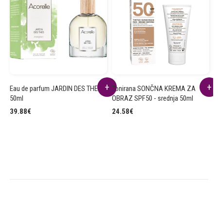
Eau de parfum JARDIN DES THES
Tonirana SONČNA KREMA ZA
D
50ml
OBRAZ SPF50 - srednja 50ml
8
39.88
€
24.58
€