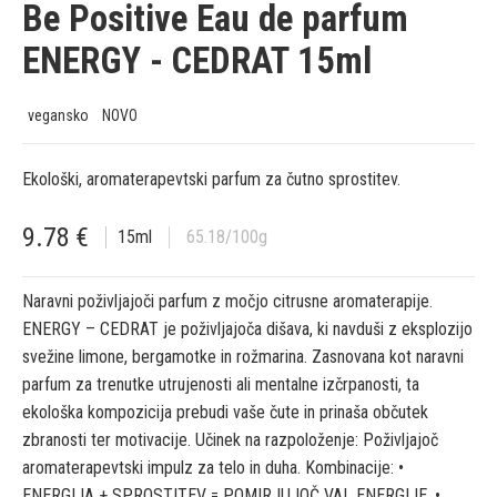
Be Positive Eau de parfum
ENERGY - CEDRAT 15ml
vegansko
NOVO
Ekološki, aromaterapevtski parfum za čutno sprostitev.
9.78
€
15
ml
65.18
/100g
Naravni poživljajoči parfum z močjo citrusne aromaterapije.
ENERGY – CEDRAT je poživljajoča dišava, ki navduši z eksplozijo
svežine limone, bergamotke in rožmarina. Zasnovana kot naravni
parfum za trenutke utrujenosti ali mentalne izčrpanosti, ta
ekološka kompozicija prebudi vaše čute in prinaša občutek
zbranosti ter motivacije. Učinek na razpoloženje: Poživljajoč
aromaterapevtski impulz za telo in duha. Kombinacije: •
ENERGIJA + SPROSTITEV = POMIRJUJOČ VAL ENERGIJE. •