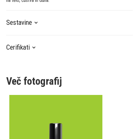
na telo, čustva in duha.
Sestavine
Cerifikati
Več fotografij