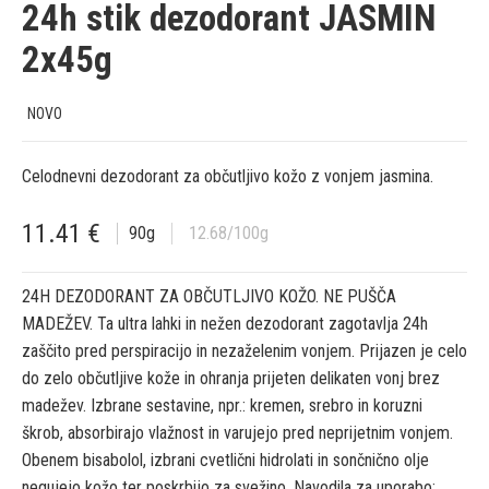
24h stik dezodorant JASMIN
2x45g
NOVO
Celodnevni dezodorant za občutljivo kožo z vonjem jasmina.
11.41
€
90
g
12.68
/100g
24H DEZODORANT ZA OBČUTLJIVO KOŽO. NE PUŠČA
MADEŽEV. Ta ultra lahki in nežen dezodorant zagotavlja 24h
zaščito pred perspiracijo in nezaželenim vonjem. Prijazen je celo
do zelo občutljive kože in ohranja prijeten delikaten vonj brez
madežev. Izbrane sestavine, npr.: kremen, srebro in koruzni
škrob, absorbirajo vlažnost in varujejo pred neprijetnim vonjem.
Obenem bisabolol, izbrani cvetlični hidrolati in sončnično olje
negujejo kožo ter poskrbijo za svežino. Navodila za uporabo: