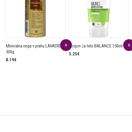
Mineralna nega v prahu LAVAERDE
Losjon za telo BALANCE 150ml
300g
5.25
€
8.19
€