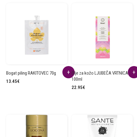
Bogat piling RAKITOVEC 70g
Olje za kožo LJUBEČA VRTNICA
100ml
13.45
€
22.95
€