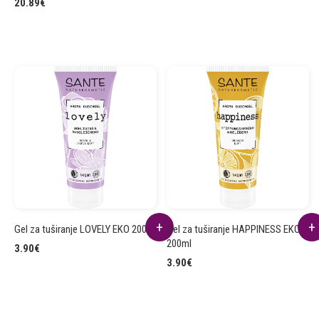
20.89
€
Gel za tuširanje LOVELY EKO 200ml
Gel za tuširanje HAPPINESS EKO
200ml
3.90
€
3.90
€