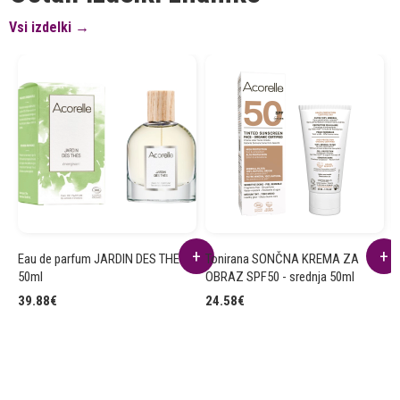
Vsi izdelki →
Eau de parfum JARDIN DES THES
Tonirana SONČNA KREMA ZA
D
50ml
OBRAZ SPF50 - srednja 50ml
8
39.88
€
24.58
€