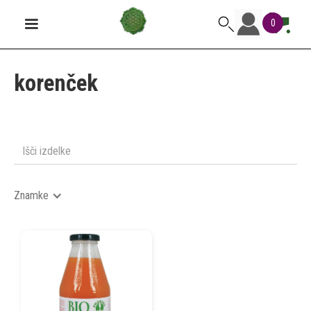
0
korenček
Znamke